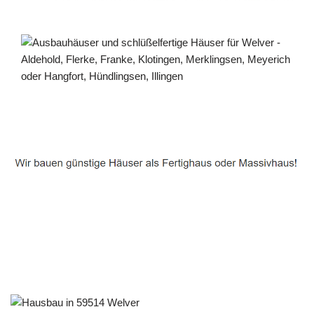
Häuslebauer & Bauunternehmen
Fertighaus Welver - ↗️ PAB-Varioplan ☎️: Ausbauhaus,
Passivhaus, Energiesparhaus, Hausbau
Service