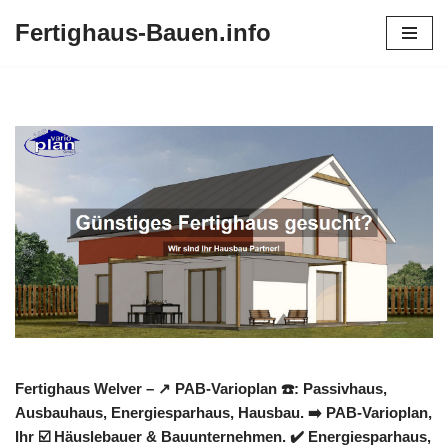
Fertighaus-Bauen.info
Zum
Inhalt
springen
Fertighaus Welver – ↗️ PAB-Varioplan ☎️: Passivhaus,
Ausbauhaus, Energiesparhaus, Hausbau. ➡️ PAB-Varioplan,
Ihr ☑️ Häuslebauer & Bauunternehmen. ✔️ Energiesparhaus,