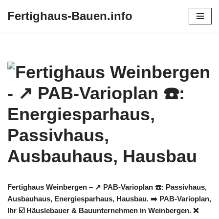
Fertighaus-Bauen.info
Zum
Inhalt
springen
Fertighaus Weinbergen – ↗️ PAB-Varioplan ☎️: Passivhaus,
Ausbauhaus, Energiesparhaus, Hausbau. ➡️ PAB-Varioplan,
Ihr ☑️ Häuslebauer & Bauunternehmen in Weinbergen. ❌