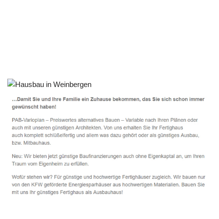
Häuslebauer & Bauunternehmen
Fertighaus Weinbergen - ↗️ PAB-Varioplan ☎️:
Energiesparhaus, Ausbauhaus, Passivhaus, Hausbau
Service