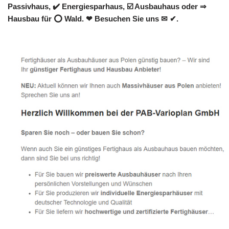
Passivhaus, ✔️ Energiesparhaus, ☑️ Ausbauhaus oder ⇒
Hausbau für ⭕ Wald. ❤ Besuchen Sie uns ✉ ✔.