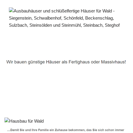
Häuslebauer & Bauunternehmen
Fertighaus Wald - ↗️ PAB-Varioplan ☎️: Passivhaus,
Ausbauhaus, Energiesparhaus, Hausbau
Dienstleistungen