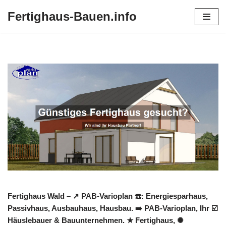
Fertighaus-Bauen.info
Zum
Inhalt
springen
Fertighaus Wald – ↗️ PAB-Varioplan ☎️: Energiesparhaus,
Passivhaus, Ausbauhaus, Hausbau. ➡️ PAB-Varioplan, Ihr ☑️
Häuslebauer & Bauunternehmen. ★ Fertighaus, ✺