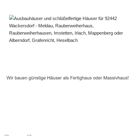
Häuslebauer & Bauunternehmen
Fertighaus Wackersdorf - ↗️ PAB-Varioplan ☎️:
Ausbauhaus, Passivhaus, Energiesparhaus, Hausbau
Dienstleistungen