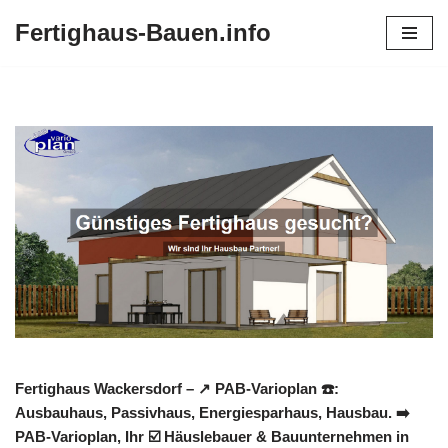
Fertighaus-Bauen.info
Zum
Inhalt
springen
Fertighaus Wackersdorf – ↗️ PAB-Varioplan ☎️:
Ausbauhaus, Passivhaus, Energiesparhaus, Hausbau. ➡️
PAB-Varioplan, Ihr ☑️ Häuslebauer & Bauunternehmen in