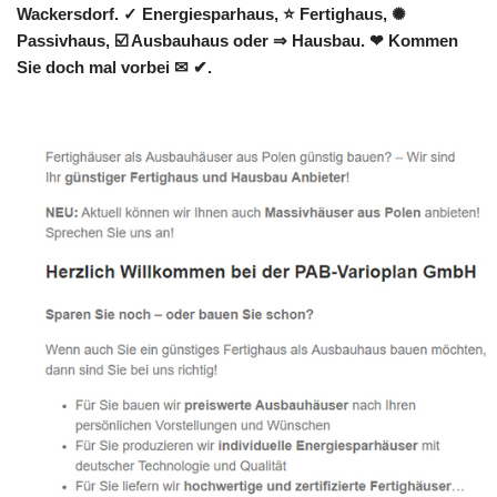
Wackersdorf. ✓ Energiesparhaus, ⭐ Fertighaus, ✺
Passivhaus, ☑️ Ausbauhaus oder ⇒ Hausbau. ❤ Kommen
Sie doch mal vorbei ✉ ✔.