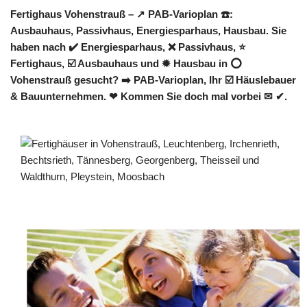
Fertighaus Vohenstrauß – ↗️ PAB-Varioplan ☎️:
Ausbauhaus, Passivhaus, Energiesparhaus, Hausbau. Sie
haben nach ✔️ Energiesparhaus, ❌ Passivhaus, ⭐
Fertighaus, ☑️ Ausbauhaus und ✹ Hausbau in ⭕
Vohenstrauß gesucht? ➡️ PAB-Varioplan, Ihr ☑️ Häuslebauer
& Bauunternehmen. ❤ Kommen Sie doch mal vorbei ✉ ✔.