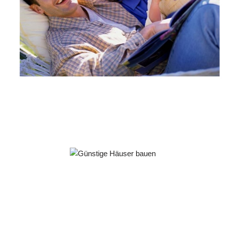
Häuslebauer & Bauunternehmen
Fertighaus Vohenstrauß - ↗️ PAB-Varioplan ☎️:
Passivhaus, Energiesparhaus, Ausbauhaus, Hausbau
Service