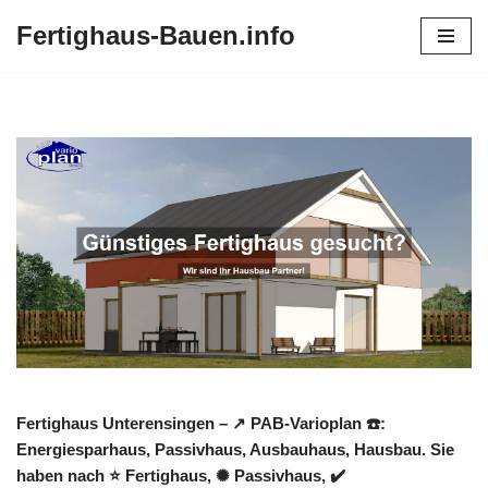
Fertighaus-Bauen.info
Zum
Inhalt
springen
Fertighaus Unterensingen – ↗️ PAB-Varioplan ☎️:
Energiesparhaus, Passivhaus, Ausbauhaus, Hausbau. Sie
haben nach ⭐ Fertighaus, ✺ Passivhaus, ✔️