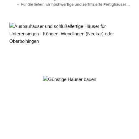
Häuslebauer & Bauunternehmen
Fertighaus Unterensingen - ↗️ PAB-Varioplan ☎️:
Energiesparhaus, Passivhaus, Ausbauhaus, Hausbau
Dienstleistung