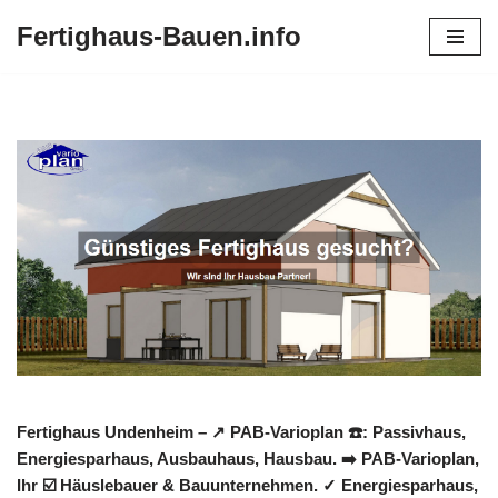
Fertighaus-Bauen.info
Zum
Inhalt
springen
Fertighaus Undenheim – ↗️ PAB-Varioplan ☎️: Passivhaus,
Energiesparhaus, Ausbauhaus, Hausbau. ➡️ PAB-Varioplan,
Ihr ☑️ Häuslebauer & Bauunternehmen. ✓ Energiesparhaus,