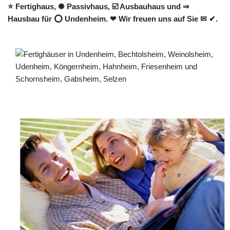
⭐ Fertighaus, ✺ Passivhaus, ☑️ Ausbauhaus und ⇒
Hausbau für ⭕ Undenheim. ❤ Wir freuen uns auf Sie ✉ ✔.