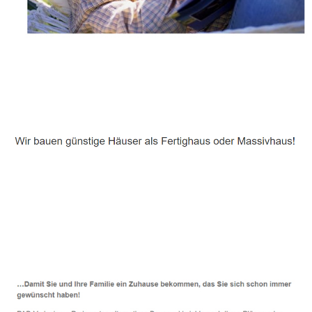
Häuslebauer & Bauunternehmen
Fertighaus Undenheim - ↗️ PAB-Varioplan ☎️:
Energiesparhaus, Passivhaus, Ausbauhaus, Hausbau
Dienstleistung