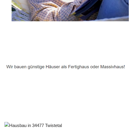
Häuslebauer & Bauunternehmen
Fertighaus Twistetal - ↗️ PAB-Varioplan ☎️:
Energiesparhaus, Ausbauhaus, Passivhaus, Hausbau
Service