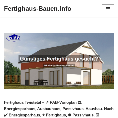
Fertighaus-Bauen.info
Zum
Inhalt
springen
Fertighaus Twistetal – ↗️ PAB-Varioplan ☎️:
Energiesparhaus, Ausbauhaus, Passivhaus, Hausbau. Nach
✔️ Energiesparhaus, ⭐ Fertighaus, ✺ Passivhaus, ☑️