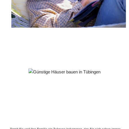
Häuslebauer & Bauunternehmen
Fertighaus Tübingen - ↗️ PAB-Varioplan ☎️:
Energiesparhaus, Passivhaus, Ausbauhaus, Hausbau
Dienstleistungen