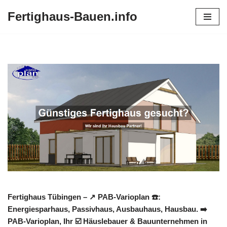
Fertighaus-Bauen.info
Zum
Inhalt
springen
Fertighaus Tübingen – ↗️ PAB-Varioplan ☎️:
Energiesparhaus, Passivhaus, Ausbauhaus, Hausbau. ➡️
PAB-Varioplan, Ihr ☑️ Häuslebauer & Bauunternehmen in