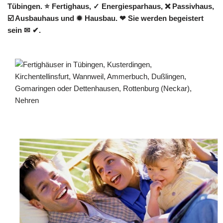
Tübingen. ⭐ Fertighaus, ✓ Energiesparhaus, ❌ Passivhaus,
☑️ Ausbauhaus und ✹ Hausbau. ❤ Sie werden begeistert
sein ✉ ✔.