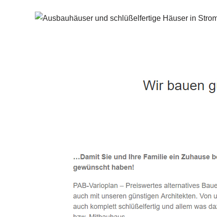
Häuslebauer & Bauunternehmen
Fertighaus 