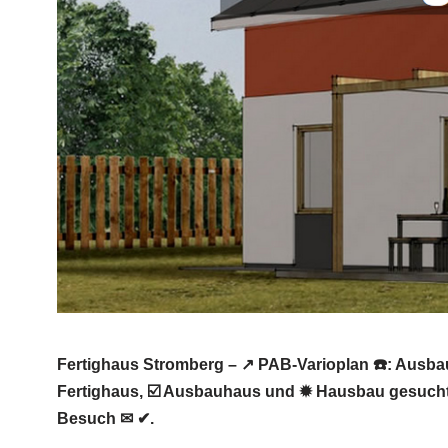
Fertighaus Stromberg – ↗️ PAB-Varioplan ☎️: Ausb
Fertighaus, ☑️ Ausbauhaus und ✹ Hausbau gesucht?
Besuch ✉ ✔.