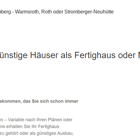
Stromberg - ↗️ PAB-Varioplan ☎️: Energiesparhaus, Passivhau