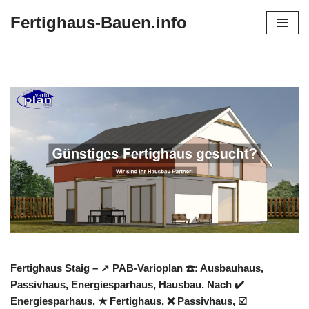
Fertighaus-Bauen.info
Zum
Inhalt
springen
Fertighaus Staig – ↗️ PAB-Varioplan ☎️: Ausbauhaus,
Passivhaus, Energiesparhaus, Hausbau. Nach ✔️
Energiesparhaus, ★ Fertighaus, ❌ Passivhaus, ☑️