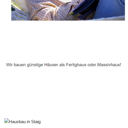
Häuslebauer & Bauunternehmen
Fertighaus Staig - ↗️ PAB-Varioplan ☎️: Passivhaus,
Energiesparhaus, Ausbauhaus, Hausbau
Dienstleistungen