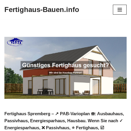
Fertighaus-Bauen.info
Zum
Inhalt
springen
Fertighaus Spremberg – ↗️ PAB-Varioplan ☎️: Ausbauhaus,
Passivhaus, Energiesparhaus, Hausbau. Wenn Sie nach ✓
Energiesparhaus, ❌ Passivhaus, ⭐ Fertighaus, ☑️