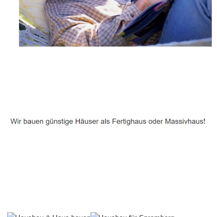
Häuslebauer & Bauunternehmen
Fertighaus Spremberg - ↗️ PAB-Varioplan ☎️:
Energiesparhaus, Passivhaus, Ausbauhaus, Hausbau
Service