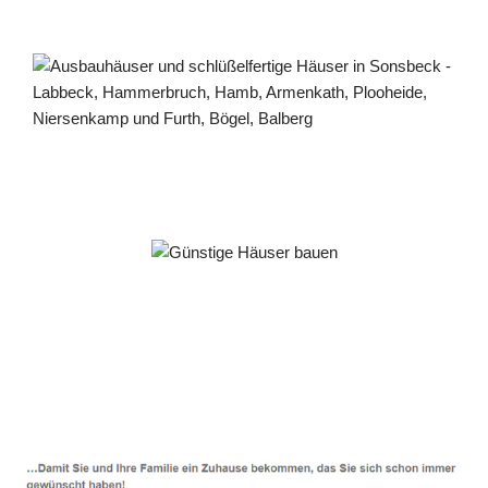
Häuslebauer & Bauunternehmen
Fertighaus Sonsbeck - ↗️ PAB-Varioplan ☎️:
Energiesparhaus, Passivhaus, Ausbauhaus, Hausbau
Dienstleistungen