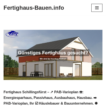
Fertighaus-Bauen.info
Zum
Inhalt
springen
Fertighaus Schillingsfürst – ↗️ PAB-Varioplan ☎️:
Energiesparhaus, Passivhaus, Ausbauhaus, Hausbau. ➡️
PAB-Varioplan, Ihr ☑️ Häuslebauer & Bauunternehmen. ✺