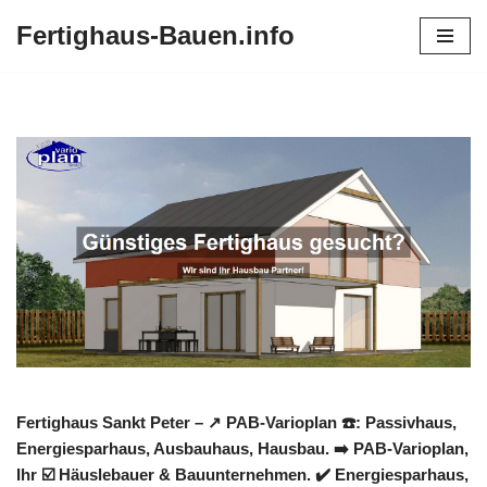
Fertighaus-Bauen.info
Zum
Inhalt
springen
Fertighaus Sankt Peter – ↗️ PAB-Varioplan ☎️: Passivhaus,
Energiesparhaus, Ausbauhaus, Hausbau. ➡️ PAB-Varioplan,
Ihr ☑️ Häuslebauer & Bauunternehmen. ✔️ Energiesparhaus,