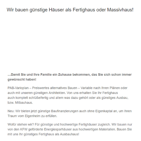
Häuslebauer & Bauunternehmen
Fertighaus Sankt Peter - ↗️ PAB-Varioplan ☎️:
Energiesparhaus, Ausbauhaus, Passivhaus, Hausbau
Dienstleistung