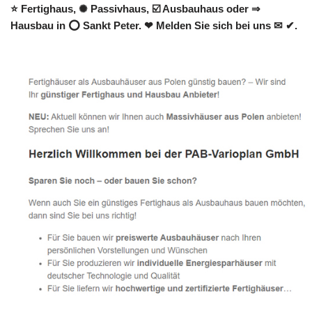
⭐ Fertighaus, ✺ Passivhaus, ☑️ Ausbauhaus oder ⇒
Hausbau in ⭕ Sankt Peter. ❤ Melden Sie sich bei uns ✉ ✔.