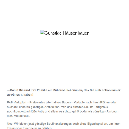
Häuslebauer & Bauunternehmen
Fertighaus Reichertshausen - ↗️ PAB-Varioplan ☎️:
Passivhaus, Ausbauhaus, Energiesparhaus, Hausbau
Dienstleistungen