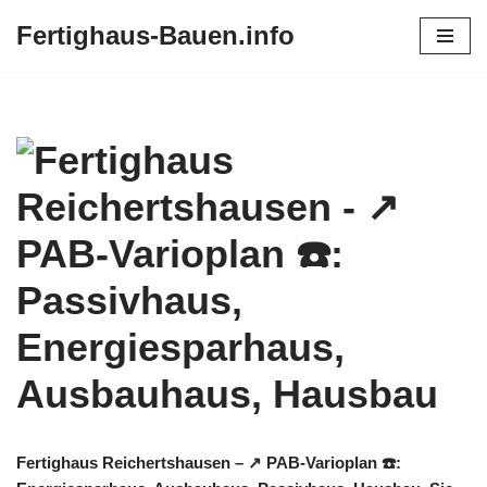
Fertighaus-Bauen.info
Zum
Inhalt
springen
Fertighaus Reichertshausen – ↗️ PAB-Varioplan ☎️: