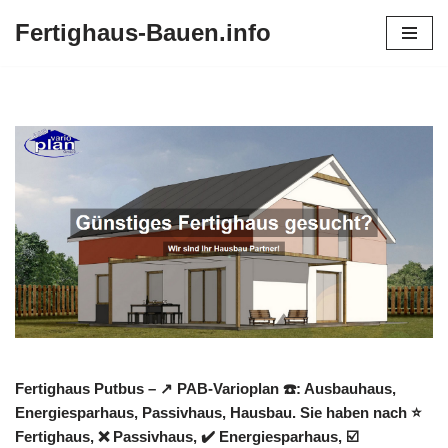
Fertighaus-Bauen.info
Zum
Inhalt
springen
Fertighaus Putbus – ↗️ PAB-Varioplan ☎️: Ausbauhaus,
Energiesparhaus, Passivhaus, Hausbau. Sie haben nach ⭐
Fertighaus, ❌ Passivhaus, ✔️ Energiesparhaus, ☑️