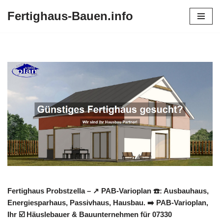
Fertighaus-Bauen.info
Zum
Inhalt
springen
Fertighaus Probstzella – ↗️ PAB-Varioplan ☎️: Ausbauhaus,
Energiesparhaus, Passivhaus, Hausbau. ➡️ PAB-Varioplan,
Ihr ☑️ Häuslebauer & Bauunternehmen für 07330