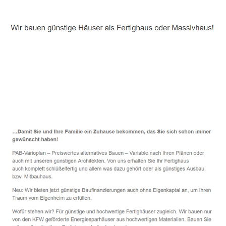
Häuslebauer & Bauunternehmen
Fertighaus Probstzella - ↗️ PAB-Varioplan ☎️:
Energiesparhaus, Passivhaus, Ausbauhaus, Hausbau
Service