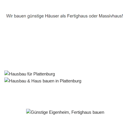
Häuslebauer & Bauunternehmen
Fertighaus Plattenburg - ↗️ PAB-Varioplan ☎️:
Ausbauhaus, Passivhaus, Energiesparhaus, Hausbau
Dienstleistung