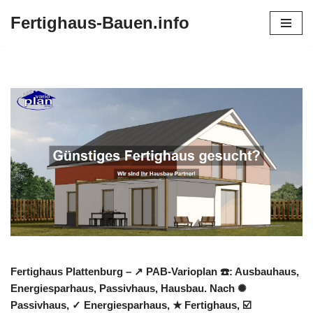
Fertighaus-Bauen.info
Zum
Inhalt
springen
Fertighaus Plattenburg – ↗️ PAB-Varioplan ☎️: Ausbauhaus,
Energiesparhaus, Passivhaus, Hausbau. Nach ✺
Passivhaus, ✓ Energiesparhaus, ★ Fertighaus, ☑️