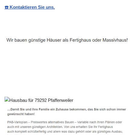
☎️ Kontaktieren Sie uns.
Häuslebauer & Bauunternehmen
Fertighaus Pfaffenweiler - ↗️ PAB-Varioplan ☎️:
Passivhaus, Ausbauhaus, Energiesparhaus, Hausbau
Service