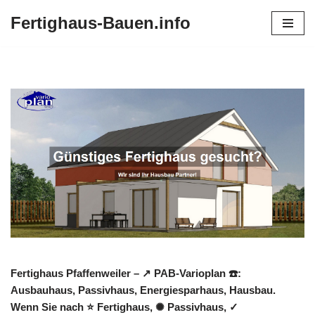
Fertighaus-Bauen.info
Zum
Inhalt
springen
Fertighaus Pfaffenweiler – ↗️ PAB-Varioplan ☎️:
Ausbauhaus, Passivhaus, Energiesparhaus, Hausbau.
Wenn Sie nach ⭐ Fertighaus, ✺ Passivhaus, ✓