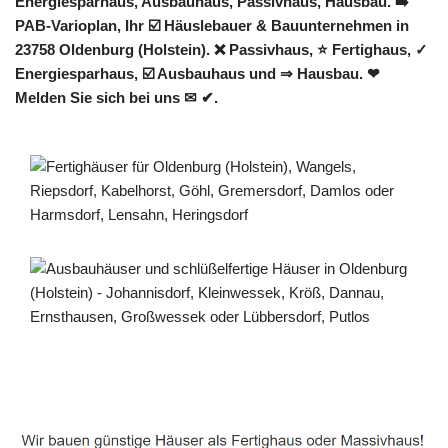
Energiesparhaus, Ausbauhaus, Passivhaus, Hausbau. ➡️
PAB-Varioplan, Ihr ☑️ Häuslebauer & Bauunternehmen in
23758 Oldenburg (Holstein). ❌ Passivhaus, ⭐ Fertighaus, ✓
Energiesparhaus, ☑️ Ausbauhaus und ⇒ Hausbau. ❤
Melden Sie sich bei uns ✉ ✔.