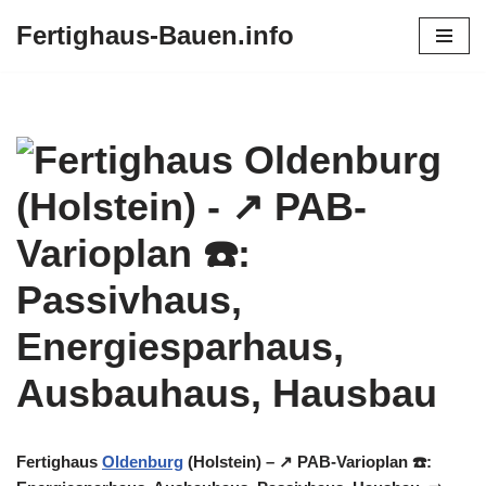
Fertighaus-Bauen.info
Zum
Inhalt
springen
Fertighaus
Oldenburg
(Holstein) – ↗️ PAB-Varioplan ☎️: