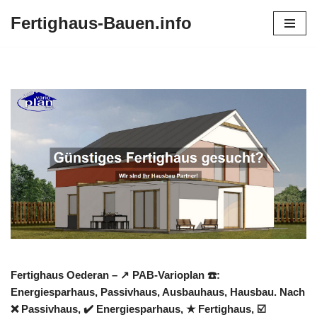
Fertighaus-Bauen.info
Zum
Inhalt
springen
Fertighaus Oederan – ↗️ PAB-Varioplan ☎️:
Energiesparhaus, Passivhaus, Ausbauhaus, Hausbau. Nach
❌ Passivhaus, ✔️ Energiesparhaus, ★ Fertighaus, ☑️