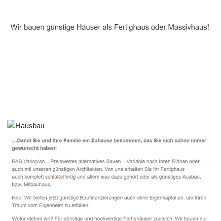
Häuslebauer & Bauunternehmen
Fertighaus Oederan - ↗️ PAB-Varioplan ☎️: Passivhaus,
Ausbauhaus, Energiesparhaus, Hausbau
Dienstleistungen