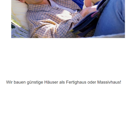
Häuslebauer & Bauunternehmen
Fertighaus Neustadt (Dosse) - ↗️ PAB-Varioplan ☎️:
Energiesparhaus, Passivhaus, Ausbauhaus, Hausbau
Dienstleistung