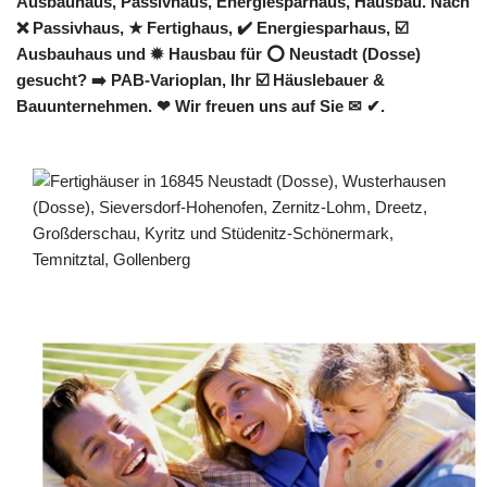
Ausbauhaus, Passivhaus, Energiesparhaus, Hausbau. Nach
❌ Passivhaus, ★ Fertighaus, ✔️ Energiesparhaus, ☑️
Ausbauhaus und ✹ Hausbau für ⭕ Neustadt (Dosse)
gesucht? ➡️ PAB-Varioplan, Ihr ☑️ Häuslebauer &
Bauunternehmen. ❤ Wir freuen uns auf Sie ✉ ✔.