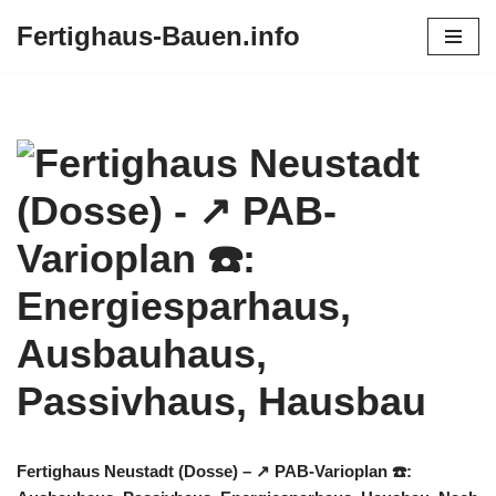
Fertighaus-Bauen.info
Zum
Inhalt
springen
Fertighaus Neustadt (Dosse) – ↗️ PAB-Varioplan ☎️: