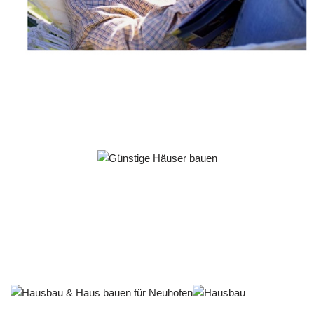
Häuslebauer & Bauunternehmen
Fertighaus Neuhofen - ↗️ PAB-Varioplan ☎️:
Energiesparhaus, Ausbauhaus, Passivhaus, Hausbau
Dienstleistungen