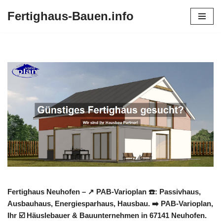
Fertighaus-Bauen.info
Zum
Inhalt
springen
Fertighaus Neuhofen – ↗️ PAB-Varioplan ☎️: Passivhaus,
Ausbauhaus, Energiesparhaus, Hausbau. ➡️ PAB-Varioplan,
Ihr ☑️ Häuslebauer & Bauunternehmen in 67141 Neuhofen.