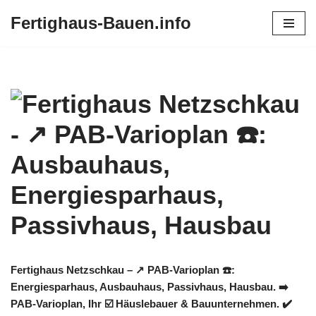
Fertighaus-Bauen.info
Zum
Inhalt
springen
Fertighaus Netzschkau – ↗️ PAB-Varioplan ☎️:
Energiesparhaus, Ausbauhaus, Passivhaus, Hausbau. ➡️
PAB-Varioplan, Ihr ☑️ Häuslebauer & Bauunternehmen. ✔️