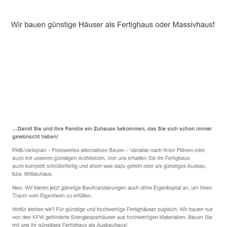
Häuslebauer & Bauunternehmen
Fertighaus Netzschkau - ↗️ PAB-Varioplan ☎️:
Energiesparhaus, Ausbauhaus, Passivhaus, Hausbau
Dienstleistung