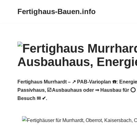
Fertighaus-Bauen.info
Zum
Inhalt
springen
Fertighaus Murrhardt – ↗️ PAB-Varioplan ☎️: Ener
Passivhaus, ☑️ Ausbauhaus oder ⇒ Hausbau für ⭕ M
Besuch ✉ ✔.