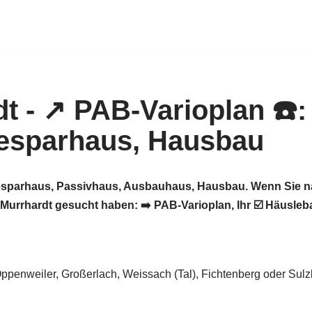
giesparhaus, Passivhaus, Ausbauhaus, Hausbau. Wenn Sie n
urrhardt gesucht haben: ➡️ PAB-Varioplan, Ihr ☑️ Häusleb