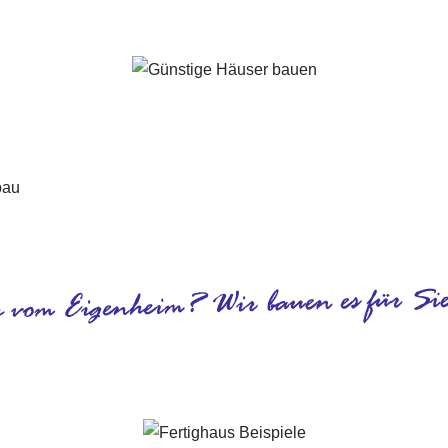
Murrhardt - ↗️ PAB-Varioplan ☎️: Energiesparhaus, Ausbauhau