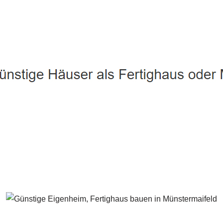
Münstermaifeld - ↗️ PAB-Varioplan ☎️: Ausbauhaus, Energiesp