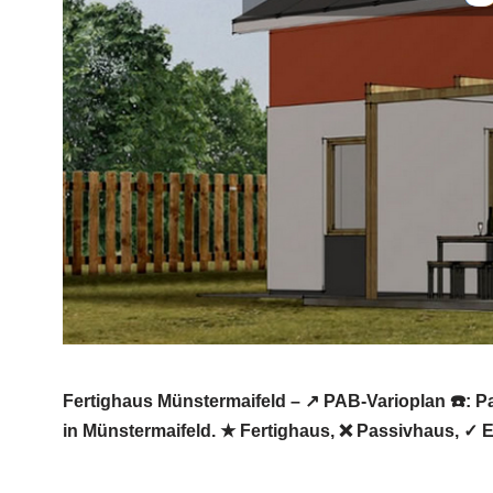
Fertighaus Münstermaifeld – ↗️ PAB-Varioplan ☎️:
in Münstermaifeld. ★ Fertighaus, ❌ Passivhaus, ✓