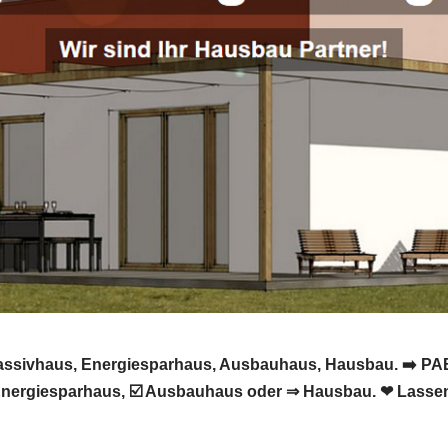
 Passivhaus, Energiesparhaus, Ausbauhaus, Hausbau. ➡️ PA
 Energiesparhaus, ☑️ Ausbauhaus oder ⇒ Hausbau. ❤ Lassen