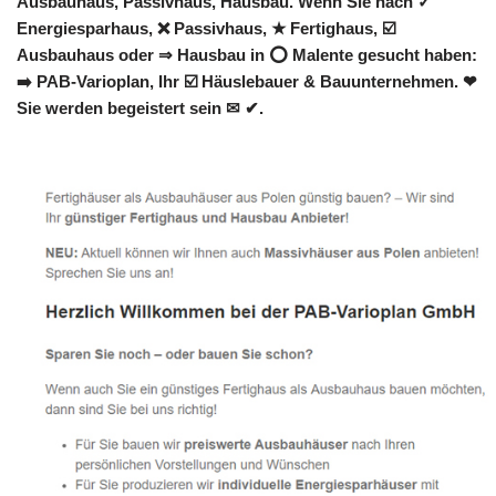
Ausbauhaus, Passivhaus, Hausbau. Wenn Sie nach ✓
Energiesparhaus, ❌ Passivhaus, ★ Fertighaus, ☑️
Ausbauhaus oder ⇒ Hausbau in ⭕ Malente gesucht haben:
➡️ PAB-Varioplan, Ihr ☑️ Häuslebauer & Bauunternehmen. ❤
Sie werden begeistert sein ✉ ✔.