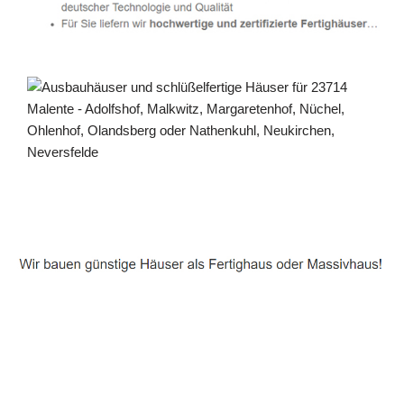
Häuslebauer & Bauunternehmen
Fertighaus Malente - ↗️ PAB-Varioplan ☎️:
Energiesparhaus, Passivhaus, Ausbauhaus, Hausbau
Dienstleistung