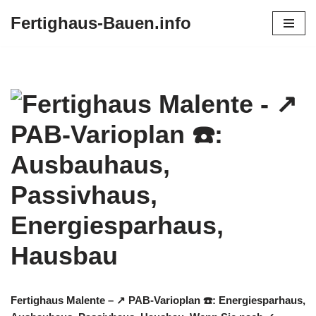
Fertighaus-Bauen.info
Zum
Inhalt
springen
Fertighaus Malente – ↗️ PAB-Varioplan ☎️: Energiesparhaus,