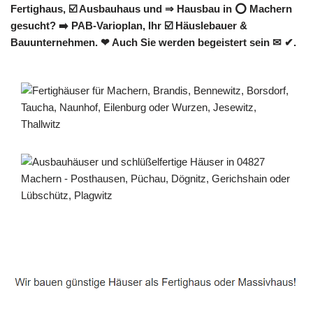
Fertighaus, ☑️ Ausbauhaus und ⇒ Hausbau in ⭕ Machern
gesucht? ➡️ PAB-Varioplan, Ihr ☑️ Häuslebauer &
Bauunternehmen. ❤ Auch Sie werden begeistert sein ✉ ✔.