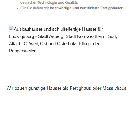
Häuslebauer & Bauunternehmen
Fertighaus Ludwigsburg - ↗️ PAB-Varioplan ☎️:
Passivhaus, Energiesparhaus, Ausbauhaus, Hausbau
Service