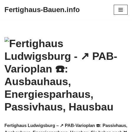
Fertighaus-Bauen.info
Zum
Inhalt
springen
Fertighaus Ludwigsburg – ↗️ PAB-Varioplan ☎️: Passivhaus,