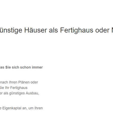
Lautertal - ↗️ PAB-Varioplan ☎️: Ausbauhaus, Energiesparhaus