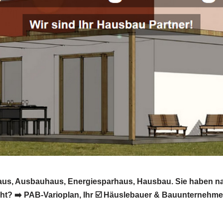
vhaus, Ausbauhaus, Energiesparhaus, Hausbau. Sie haben n
? ➡️ PAB-Varioplan, Ihr ☑️ Häuslebauer & Bauunternehmen