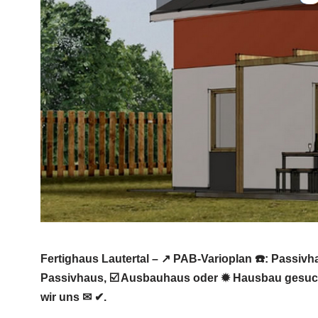
Fertighaus Lautertal – ↗️ PAB-Varioplan ☎️: Passi
Passivhaus, ☑️ Ausbauhaus oder ✹ Hausbau gesucht
wir uns ✉ ✔.