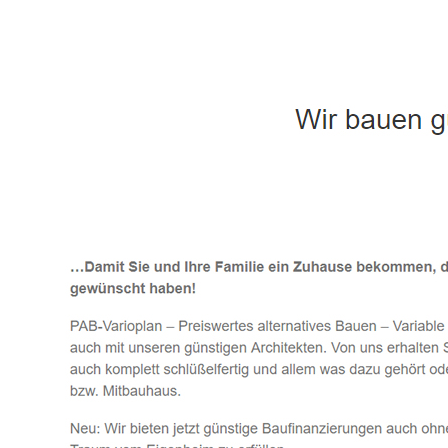
Häuslebauer & Bauunternehmen
Fertighaus 