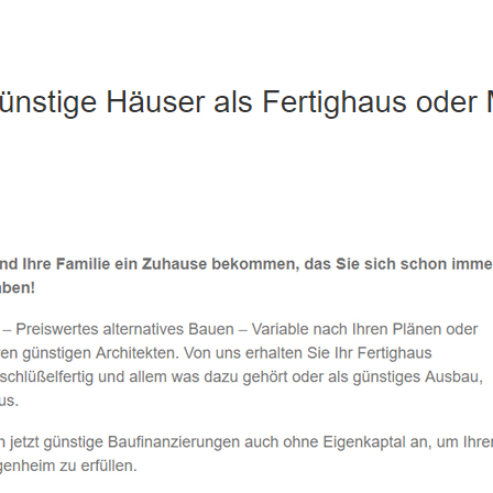
 Lambrechtshagen - ↗️ PAB-Varioplan ☎️: Ausbauhaus, Energie