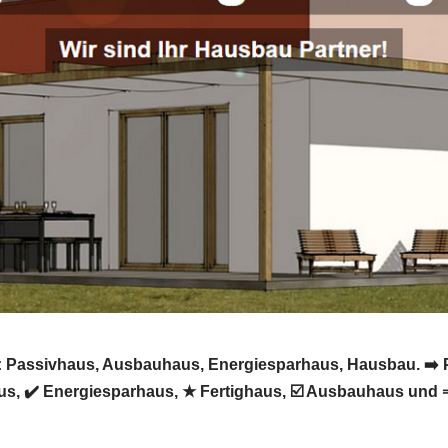
: Passivhaus, Ausbauhaus, Energiesparhaus, Hausbau. ➡️ P
, ✔️ Energiesparhaus, ★ Fertighaus, ☑️ Ausbauhaus und ⇒