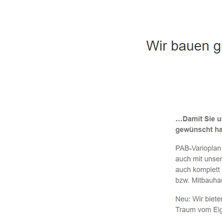
Häuslebauer & Bauunternehmen
Fertighaus