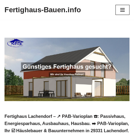
Fertighaus-Bauen.info
Zum
Inhalt
springen
Fertighaus Lachendorf – ↗️ PAB-Varioplan ☎️: Passivhaus,
Energiesparhaus, Ausbauhaus, Hausbau. ➡️ PAB-Varioplan,
Ihr ☑️ Häuslebauer & Bauunternehmen in 29331 Lachendorf.