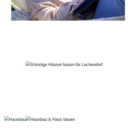
Häuslebauer & Bauunternehmen
Fertighaus Lachendorf - ↗️ PAB-Varioplan ☎️:
Passivhaus, Ausbauhaus, Energiesparhaus, Hausbau
Service