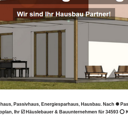
auhaus, Passivhaus, Energiesparhaus, Hausbau. Nach ✺ Pas
an, Ihr ☑️ Häuslebauer & Bauunternehmen für 34593 ⭕ Knü