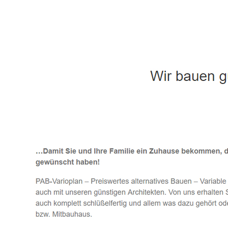
Häuslebauer & Bauunternehmen
Fertighaus 