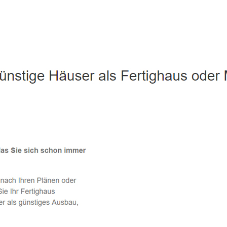
Knüllwald - ↗️ PAB-Varioplan ☎️: Ausbauhaus, Energiesparhau