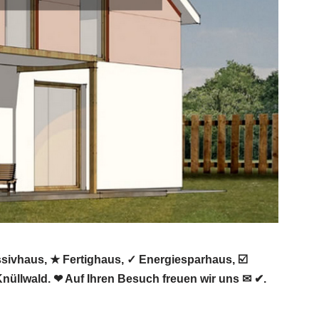
sivhaus, ★ Fertighaus, ✓ Energiesparhaus, ☑️
llwald. ❤ Auf Ihren Besuch freuen wir uns ✉ ✔.