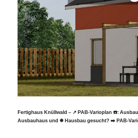
Fertighaus Knüllwald – ↗️ PAB-Varioplan ☎️: Ausb
Ausbauhaus und ✹ Hausbau gesucht? ➡️ PAB-Variopl