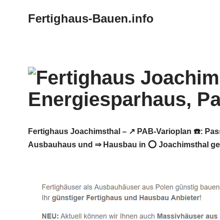
Fertighaus-Bauen.info
Zum
Inhalt
springen
Fertighaus Joachimsthal – ↗️ PAB-Varioplan ☎️: P
Ausbauhaus und ⇒ Hausbau in ⭕ Joachimsthal gesuc