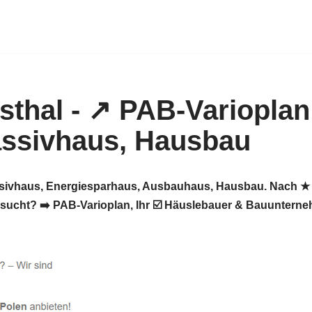
assivhaus, Energiesparhaus, Ausbauhaus, Hausbau. Nach ★ 
ht? ➡️ PAB-Varioplan, Ihr ☑️ Häuslebauer & Bauunternehm