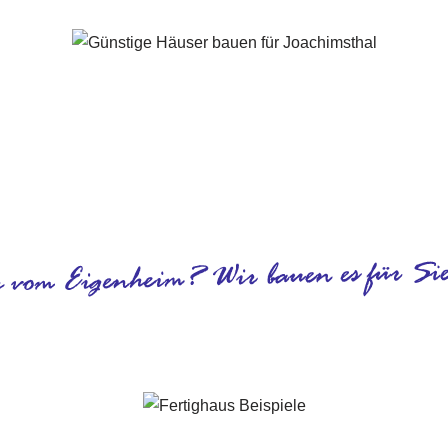
Joachimsthal - ↗️ PAB-Varioplan ☎️: Energiesparhaus, Ausbau