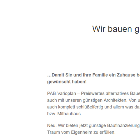
Häuslebauer & Bauunternehmen
Fertighaus 