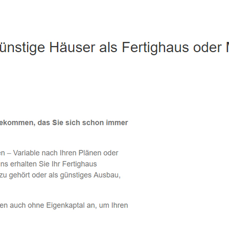
Icking - ↗️ PAB-Varioplan ☎️: Passivhaus, Energiesparhaus, A