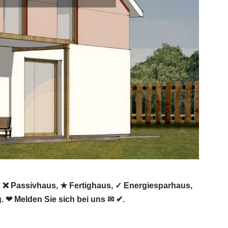
h ❌ Passivhaus, ★ Fertighaus, ✓ Energiesparhaus,
 ❤ Melden Sie sich bei uns ✉ ✔.