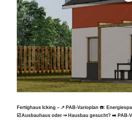
Fertighaus Icking – ↗️ PAB-Varioplan ☎️: Energie
☑️ Ausbauhaus oder ⇒ Hausbau gesucht? ➡️ PAB-Var