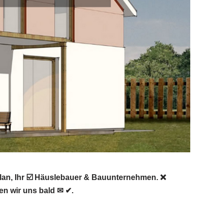
lan, Ihr ☑️ Häuslebauer & Bauunternehmen. ❌
n wir uns bald ✉ ✔.