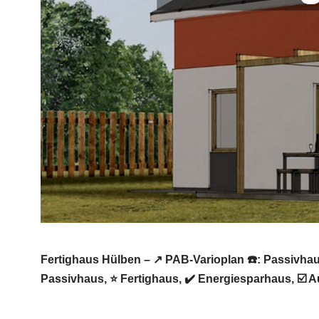
Fertighaus Hülben – ↗️ PAB-Varioplan ☎️: Passivh
Passivhaus, ⭐ Fertighaus, ✔️ Energiesparhaus, ☑️