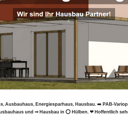
aus, Ausbauhaus, Energiesparhaus, Hausbau. ➡️ PAB-Variop
 Ausbauhaus und ⇒ Hausbau in ⭕ Hülben. ❤ Hoffentlich sehe