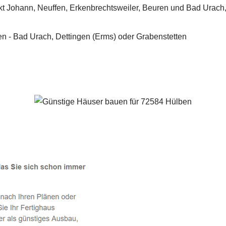
Hülben - ↗️ PAB-Varioplan ☎️: Energiesparhaus, Passivhaus, 