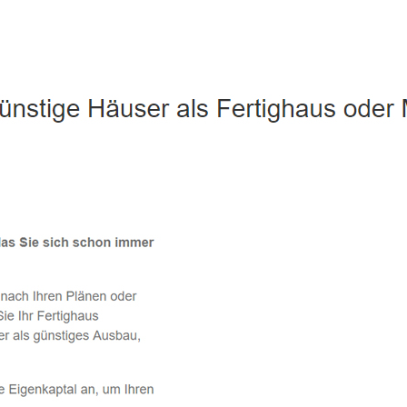
Herleshausen - ↗️ PAB-Varioplan ☎️: Energiesparhaus, Ausba