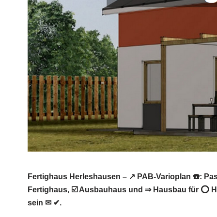
Fertighaus Herleshausen – ↗️ PAB-Varioplan ☎️: P
Fertighaus, ☑️ Ausbauhaus und ⇒ Hausbau für ⭕ He
sein ✉ ✔.