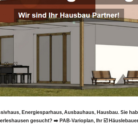
assivhaus, Energiesparhaus, Ausbauhaus, Hausbau. Sie ha
rleshausen gesucht? ➡️ PAB-Varioplan, Ihr ☑️ Häuslebaue