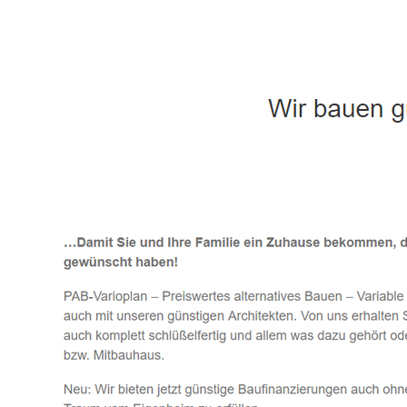
Häuslebauer & Bauunternehmen
Fertighaus 