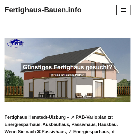
Fertighaus-Bauen.info
Zum
Inhalt
springen
Fertighaus Henstedt-Ulzburg – ↗️ PAB-Varioplan ☎️:
Energiesparhaus, Ausbauhaus, Passivhaus, Hausbau.
Wenn Sie nach ❌ Passivhaus, ✓ Energiesparhaus, ⭐