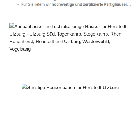
Häuslebauer & Bauunternehmen
Fertighaus Henstedt-Ulzburg - ↗️ PAB-Varioplan ☎️:
Ausbauhaus, Energiesparhaus, Passivhaus, Hausbau
Dienstleistung