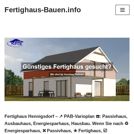
Fertighaus-Bauen.info
Zum
Inhalt
springen
Fertighaus Hennigsdorf – ↗️ PAB-Varioplan ☎️: Passivhaus,
Ausbauhaus, Energiesparhaus, Hausbau. Wenn Sie nach ♻
Energiesparhaus, ❌ Passivhaus, ★ Fertighaus, ☑️