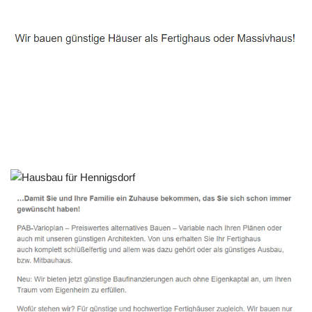
Häuslebauer & Bauunternehmen
Fertighaus Hennigsdorf - ↗️ PAB-Varioplan ☎️:
Passivhaus, Energiesparhaus, Ausbauhaus, Hausbau
Service