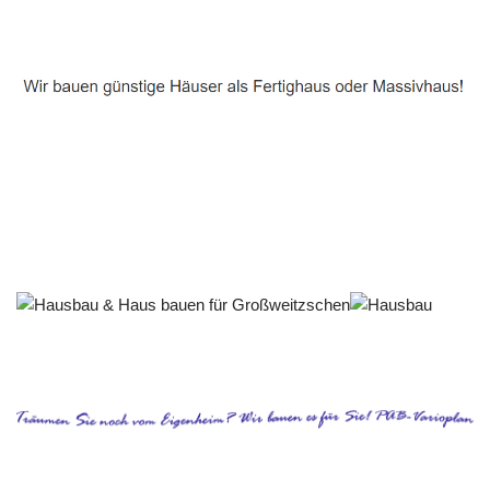
Häuslebauer & Bauunternehmen
Fertighaus Großweitzschen - ↗️ PAB-Varioplan ☎️:
Ausbauhaus, Passivhaus, Energiesparhaus, Hausbau
Dienstleistungen