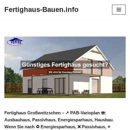
Fertighaus-Bauen.info
Zum
Inhalt
springen
Fertighaus Großweitzschen – ↗️ PAB-Varioplan ☎️:
Ausbauhaus, Passivhaus, Energiesparhaus, Hausbau.
Wenn Sie nach ♻ Energiesparhaus, ❌ Passivhaus, ⭐