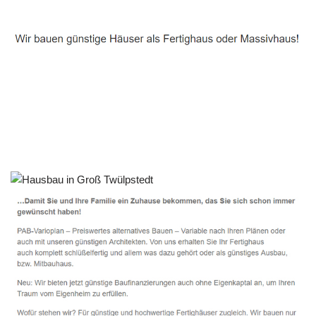
Häuslebauer & Bauunternehmen
Fertighaus Groß Twülpstedt - ↗️ PAB-Varioplan ☎️:
Passivhaus, Ausbauhaus, Energiesparhaus, Hausbau
Dienstleistung