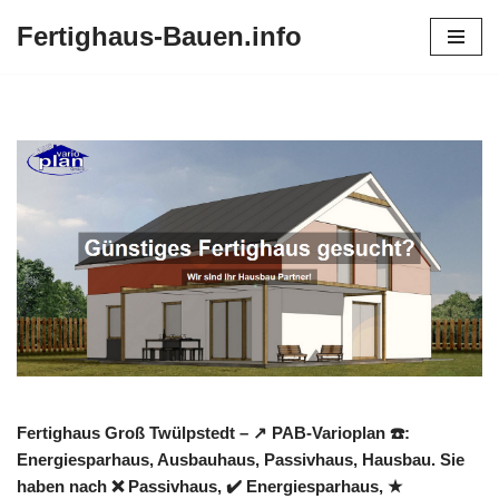
Fertighaus-Bauen.info
Zum
Inhalt
springen
Fertighaus Groß Twülpstedt – ↗️ PAB-Varioplan ☎️:
Energiesparhaus, Ausbauhaus, Passivhaus, Hausbau. Sie
haben nach ❌ Passivhaus, ✔️ Energiesparhaus, ★