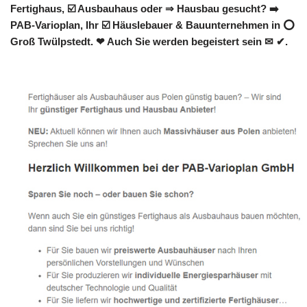
Fertighaus, ☑️ Ausbauhaus oder ⇒ Hausbau gesucht? ➡️
PAB-Varioplan, Ihr ☑️ Häuslebauer & Bauunternehmen in ⭕
Groß Twülpstedt. ❤ Auch Sie werden begeistert sein ✉ ✔.