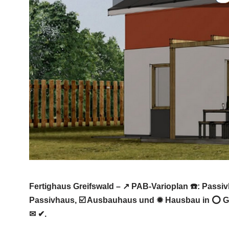
Fertighaus Greifswald – ↗️ PAB-Varioplan ☎️: Pas
Passivhaus, ☑️ Ausbauhaus und ✹ Hausbau in ⭕ Gre
✉ ✔.