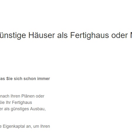
Greifswald - ↗️ PAB-Varioplan ☎️: Passivhaus, Ausbauhaus, E