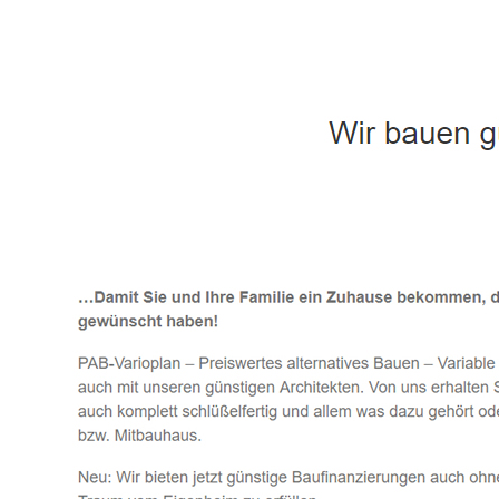
Häuslebauer & Bauunternehmen
Fertighaus 