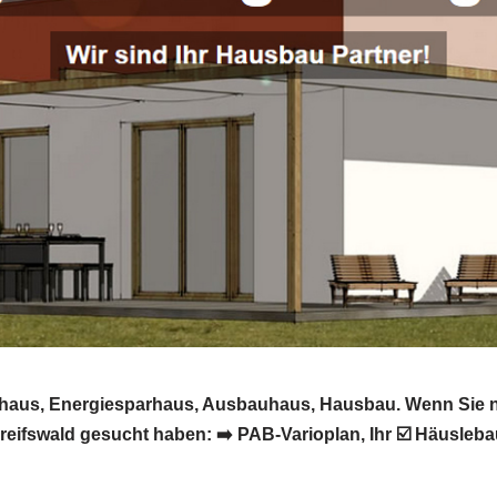
sivhaus, Energiesparhaus, Ausbauhaus, Hausbau. Wenn Sie 
ifswald gesucht haben: ➡️ PAB-Varioplan, Ihr ☑️ Häusleb