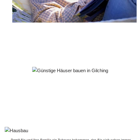
Häuslebauer & Bauunternehmen
Fertighaus Gilching - ↗️ PAB-Varioplan ☎️: Ausbauhaus,
Energiesparhaus, Passivhaus, Hausbau
Dienstleistungen