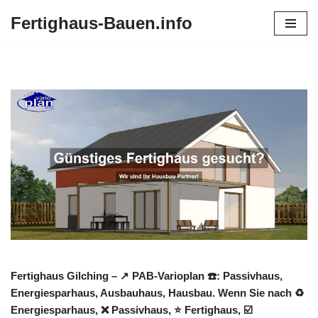
Fertighaus-Bauen.info
Zum
Inhalt
springen
Fertighaus Gilching – ↗️ PAB-Varioplan ☎️: Passivhaus,
Energiesparhaus, Ausbauhaus, Hausbau. Wenn Sie nach ♻
Energiesparhaus, ❌ Passivhaus, ⭐ Fertighaus, ☑️