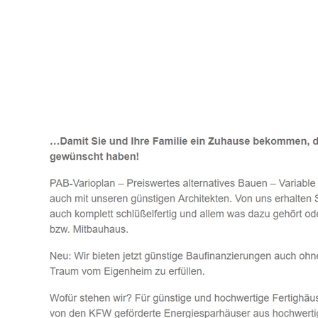
Häuslebauer & Bauunternehmen
Fertighaus 