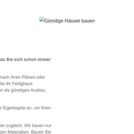
Gerolsbach - ↗️ PAB-Varioplan ☎️: Energiesparhaus, Ausbauha