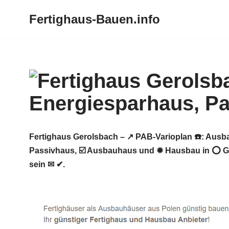
Fertighaus-Bauen.info
Zum
Inhalt
springen
Fertighaus Gerolsbach – ↗️ PAB-Varioplan ☎️: Aus
Passivhaus, ☑️ Ausbauhaus und ✹ Hausbau in ⭕ Ger
sein ✉ ✔.