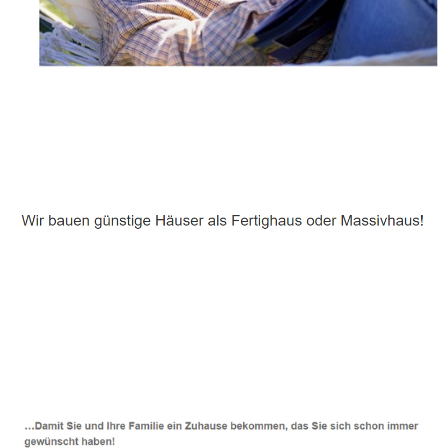
Häuslebauer & Bauunternehmen
Fertighaus Geisingen - ↗️ PAB-Varioplan ☎️:
Passivhaus, Energiesparhaus, Ausbauhaus, Hausbau
Service