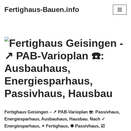
Fertighaus-Bauen.info
Zum
Inhalt
springen
Fertighaus Geisingen – ↗️ PAB-Varioplan ☎️: Passivhaus,
Energiesparhaus, Ausbauhaus, Hausbau. Nach ✓
Energiesparhaus, ⭐ Fertighaus, ✺ Passivhaus, ☑️