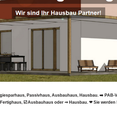
ergiesparhaus, Passivhaus, Ausbauhaus, Hausbau. ➡️ PAB-V
Fertighaus, ☑️ Ausbauhaus oder ⇒ Hausbau. ❤ Sie werden b