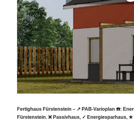
Fertighaus Fürstenstein – ↗️ PAB-Varioplan ☎️: En
Fürstenstein. ❌ Passivhaus, ✓ Energiesparhaus, ★ 