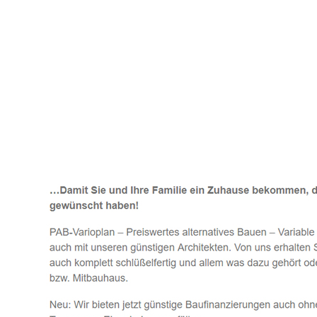
Häuslebauer & Bauunternehmen
Fertighaus 