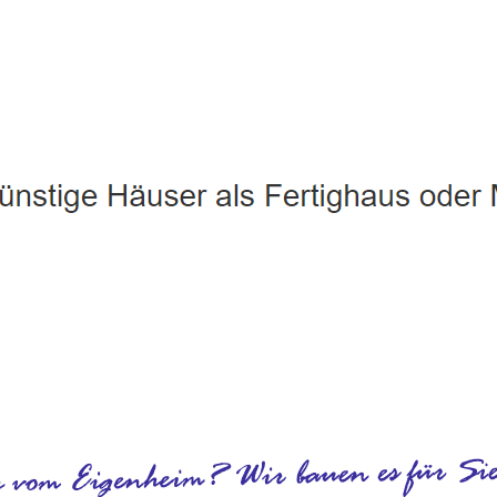
Fuchstal - ↗️ PAB-Varioplan ☎️: Energiesparhaus, Ausbauhaus