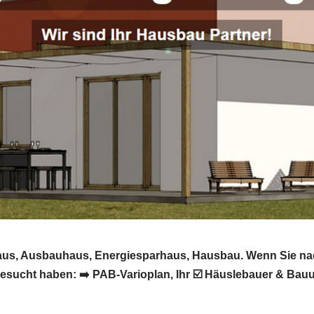
vhaus, Ausbauhaus, Energiesparhaus, Hausbau. Wenn Sie na
sucht haben: ➡️ PAB-Varioplan, Ihr ☑️ Häuslebauer & Bau