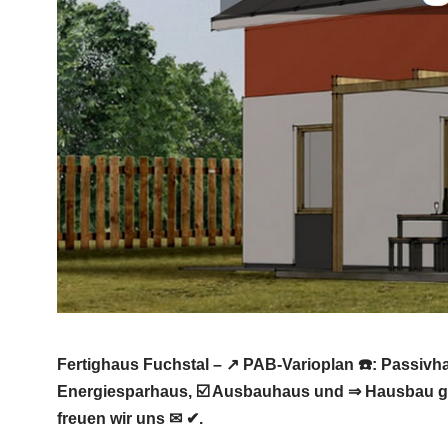
Fertighaus Fuchstal – ↗️ PAB-Varioplan ☎️: Passi
Energiesparhaus, ☑️ Ausbauhaus und ⇒ Hausbau ge
freuen wir uns ✉ ✔.