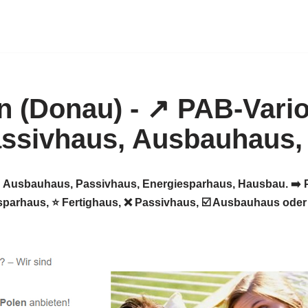
️: Ausbauhaus, Passivhaus, Energiesparhaus, Hausbau. ➡️ P
sparhaus, ⭐ Fertighaus, ❌ Passivhaus, ☑️ Ausbauhaus ode