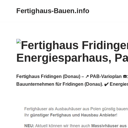
Fertighaus-Bauen.info
Zum
Inhalt
springen
Fertighaus Fridingen (Donau) – ↗️ PAB-Varioplan ☎
Bauunternehmen für Fridingen (Donau). ✔️ Energie