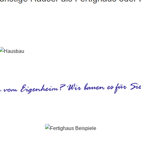
Fridingen (Donau) - ↗️ PAB-Varioplan ☎️: Energiesparhaus, P