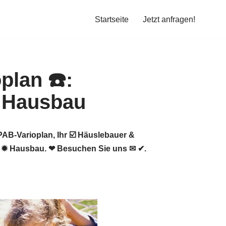
Startseite
Jetzt anfragen!
AB-Varioplan, Ihr ☑️ Häuslebauer &
r ✹ Hausbau. ❤ Besuchen Sie uns ✉ ✔.