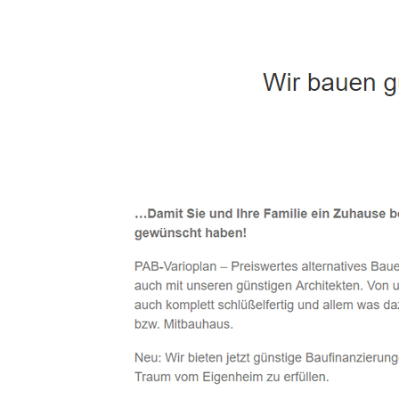
Häuslebauer & Bauunternehmen
Fertighaus 