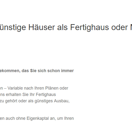
Freihung - ↗️ PAB-Varioplan ☎️: Passivhaus, Ausbauhaus, Ene