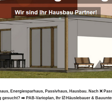
uhaus, Energiesparhaus, Passivhaus, Hausbau. Nach ❌ Passi
gesucht? ➡️ PAB-Varioplan, Ihr ☑️ Häuslebauer & Bauunt