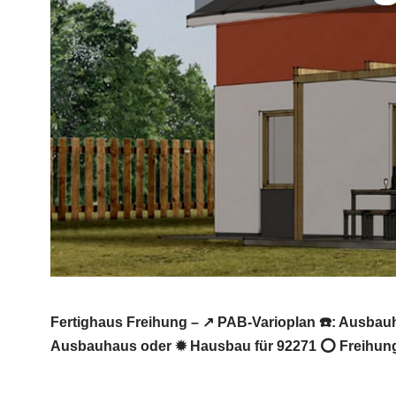
Fertighaus Freihung – ↗️ PAB-Varioplan ☎️: Ausba
Ausbauhaus oder ✹ Hausbau für 92271 ⭕ Freihung 