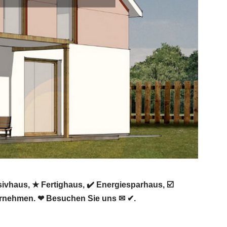
vhaus, ★ Fertighaus, ✔️ Energiesparhaus, ☑️
ernehmen. ❤ Besuchen Sie uns ✉ ✔.